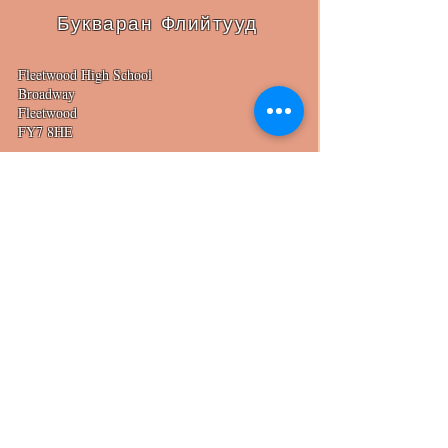
Букваран Флийтууд
Fleetwood High School
Broadway
Fleetwood
FY7 8HE