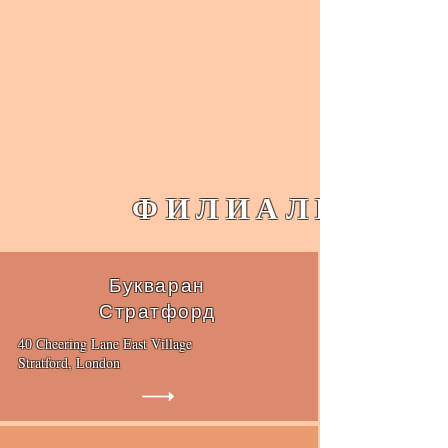
ФИЛИАЛИ
Букваран
Стратфорд
40 Cheering Lane East Village
Stratford, London