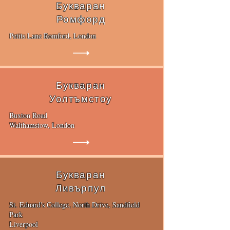
Букваран
Ромфорд
Petits Lane Romford, London
Букваран
Уолтъмстоу
Buxton Road
Walthamstow, London
Букваран
Ливърпул
St. Eduard's College, North Drive, Sandfield
Park
Liverpool