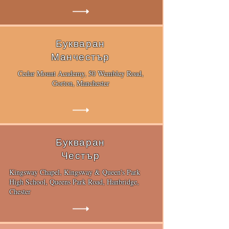
Букваран
Манчестър
Cedar Mount Academy, 50 Wembley Road,
Gorton, Manchester
Букваран
Честър
Kingsway Chapel, Kingsway & Queen's Park
High School, Queens Park Road, Hanbridge,
Chester