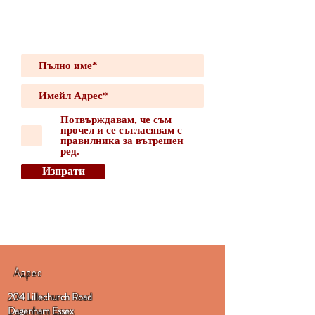
Потвърждавам, че съм
прочел и се съгласявам с
правилника за вътрешен
ред.
Изпрати
Адрес
204 Lillechurch Road
Dagenham Essex