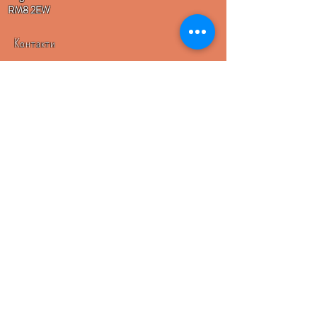
RM8 2EW
Контакти
0044-798-435-2055
0044-777-259-1410
00359-879-03-6468
Имейл
ggrigorov.bukvaran@gmail.com
lyunakova.bukvaran@gmail.com
bukvaran@mail.com
Социални мрежи
Този сайт е обект на авторско право и всички копирания и
помествания в други сайтове подлежат на съдебни
процедури.